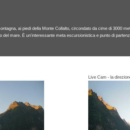
ntagna, ai piedi della Monte Collalto, circondato da cime di 3000 metr
llo del mare. È un'interessante meta escursionistica e punto di parten
Live Cam - la direzion